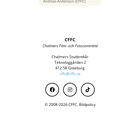
35 mm
Andreas Andersson (CFFC)
CFFC
Chalmers Film- och Fotocommitté
Chalmers Studentkår
Teknologgården 2
412 58 Göteborg
cffc@cffc.se
© 2008-2026 CFFC.
Bildpolicy