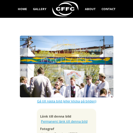
HOME
GALLERY
ABOUT
CONTACT
Exponeringstid
1/3200 sek
Bländare
f/1.8
Kamera
NIKON D7000
Gå till nästa bild (eller klicka på bilden)
Tagen
2015:04:20 12:06:45
ISO
Länk till denna bild
100
Permanent länk till denna bild
Brännvidd
Fotograf
50 mm