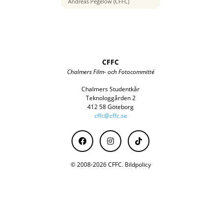
Andreas Pegelow (CFFC)
CFFC
Chalmers Film- och Fotocommitté
Chalmers Studentkår
Teknologgården 2
412 58 Göteborg
cffc@cffc.se
© 2008-2026 CFFC.
Bildpolicy