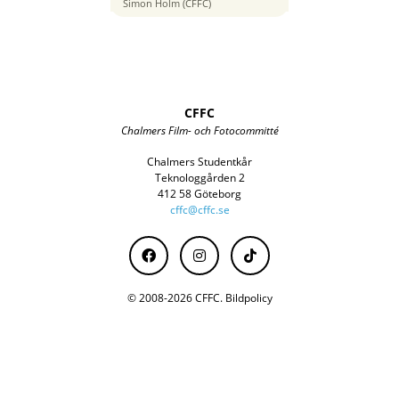
50 mm
Simon Holm (CFFC)
CFFC
Chalmers Film- och Fotocommitté
Chalmers Studentkår
Teknologgården 2
412 58 Göteborg
cffc@cffc.se
© 2008-2026 CFFC.
Bildpolicy