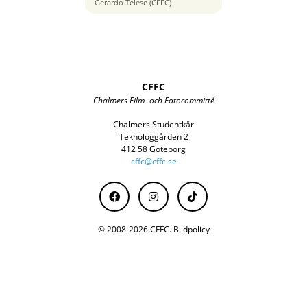
14 mm
Gerardo Telese (CFFC)
CFFC
Chalmers Film- och Fotocommitté
Chalmers Studentkår
Teknologgården 2
412 58 Göteborg
cffc@cffc.se
© 2008-2026 CFFC.
Bildpolicy