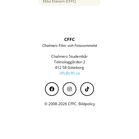
35 mm
Ebba Eliasson (CFFC)
CFFC
Chalmers Film- och Fotocommitté
Chalmers Studentkår
Teknologgården 2
412 58 Göteborg
cffc@cffc.se
© 2008-2026 CFFC.
Bildpolicy