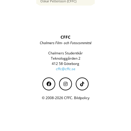
50 mm
Oskar Pettersson (CFFC)
CFFC
Chalmers Film- och Fotocommitté
Chalmers Studentkår
Teknologgården 2
412 58 Göteborg
cffc@cffc.se
© 2008-2026 CFFC.
Bildpolicy