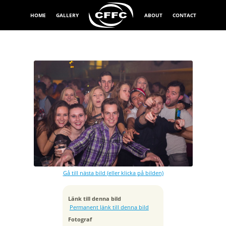
HOME
GALLERY
ABOUT
CONTACT
Exponeringstid
1/60 sek
Bländare
f/2.8
Kamera
Canon EOS 5D Mark III
Gå till nästa bild (eller klicka på bilden)
Tagen
2015:12:13 00:47:44
ISO
Länk till denna bild
2000
Permanent länk till denna bild
Brännvidd
Fotograf