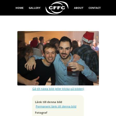
HOME
GALLERY
ABOUT
CONTACT
Exponeringstid
1/60 sek
Bländare
f/2.8
Kamera
Canon EOS 5D Mark III
Gå till nästa bild (eller klicka på bilden)
Tagen
2015:12:13 00:48:27
ISO
Länk till denna bild
2000
Permanent länk till denna bild
Brännvidd
Fotograf