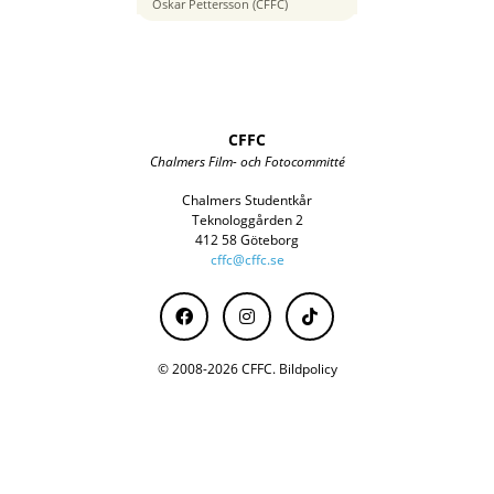
50 mm
Oskar Pettersson (CFFC)
CFFC
Chalmers Film- och Fotocommitté
Chalmers Studentkår
Teknologgården 2
412 58 Göteborg
cffc@cffc.se
© 2008-2026 CFFC.
Bildpolicy