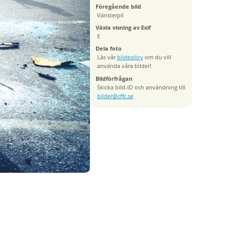
Föregående bild
Vänsterpil
Växla visning av Exif
E
Dela foto
Läs vår
bildpolicy
om du vill
använda våra bilder!
Bildförfrågan
Skicka bild-ID och användning till
bilder@cffc.se