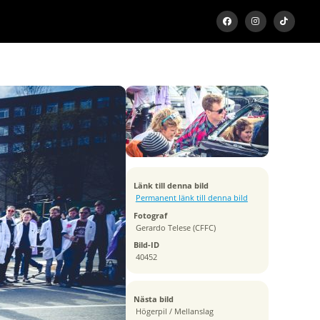
Exponeringstid
1/200 sek
Bländare
f/8.0
Kamera
Canon EOS 6D
Tagen
Länk till denna bild
2016:04:21 16:14:28
Permanent länk till denna bild
ISO
Fotograf
100
Gerardo Telese (CFFC)
Brännvidd
Bild-ID
17 mm
40452
Nästa bild
Högerpil / Mellanslag