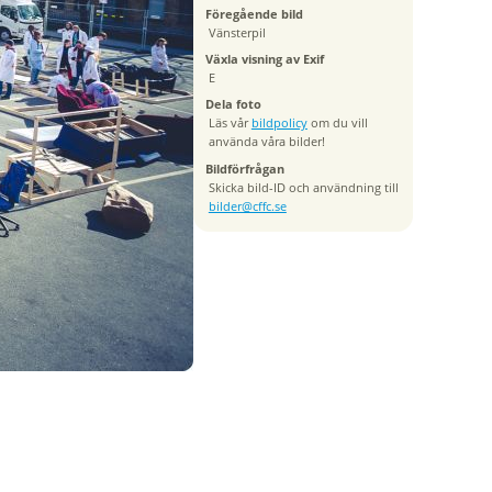
Föregående bild
Vänsterpil
Växla visning av Exif
E
Dela foto
Läs vår
bildpolicy
om du vill
använda våra bilder!
Bildförfrågan
Skicka bild-ID och användning till
bilder@cffc.se