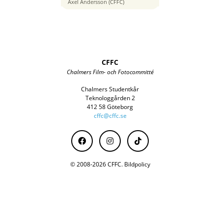
135 mm
Axel Andersson (CFFC)
CFFC
Chalmers Film- och Fotocommitté
Chalmers Studentkår
Teknologgården 2
412 58 Göteborg
cffc@cffc.se
© 2008-2026 CFFC.
Bildpolicy