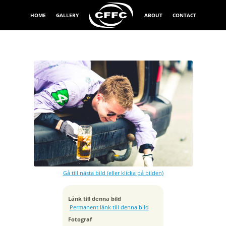
HOME
GALLERY
ABOUT
CONTACT
Exponeringstid
1/640 sek
Bländare
f/2.0
Kamera
Canon EOS 6D
Gå till nästa bild (eller klicka på bilden)
Tagen
2016:04:21 12:35:55
ISO
Länk till denna bild
100
Permanent länk till denna bild
Brännvidd
Fotograf