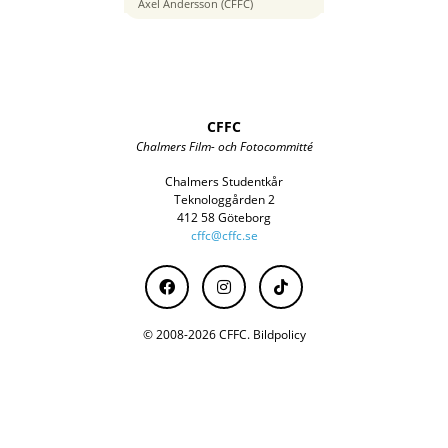
16 mm
Axel Andersson (CFFC)
CFFC
Chalmers Film- och Fotocommitté
Chalmers Studentkår
Teknologgården 2
412 58 Göteborg
cffc@cffc.se
© 2008-2026 CFFC.
Bildpolicy