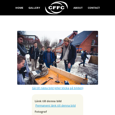
HOME
GALLERY
ABOUT
CONTACT
Exponeringstid
1/200 sek
Bländare
f/2.8
Kamera
Canon EOS 5D Mark II
Gå till nästa bild (eller klicka på bilden)
Tagen
2016:02:18 12:45:59
ISO
Länk till denna bild
100
Permanent länk till denna bild
Brännvidd
Fotograf