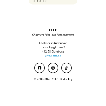
70 mm
CFFC (CFFC)
CFFC
Chalmers Film- och Fotocommitté
Chalmers Studentkår
Teknologgården 2
412 58 Göteborg
cffc@cffc.se
© 2008-2026 CFFC.
Bildpolicy