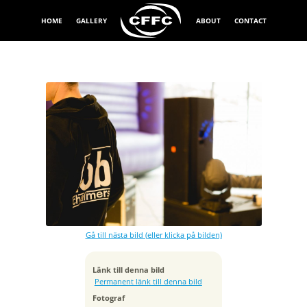
HOME
GALLERY
ABOUT
CONTACT
Exponeringstid
1/180 sek
Bländare
f/2.8
Kamera
Canon EOS 6D
Gå till nästa bild (eller klicka på bilden)
Tagen
2016:02:18 14:24:35
ISO
Länk till denna bild
2500
Permanent länk till denna bild
Brännvidd
Fotograf