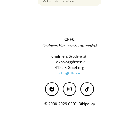
24 mm
Robin Edquist (CFFC)
CFFC
Chalmers Film- och Fotocommitté
Chalmers Studentkår
Teknologgården 2
412 58 Göteborg
cffc@cffc.se
© 2008-2026 CFFC.
Bildpolicy