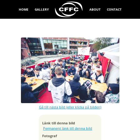
HOME
GALLERY
ABOUT
CONTACT
Exponeringstid
1/100 sek
Bländare
f/2.8
Kamera
Canon EOS 5D Mark III
Gå till nästa bild (eller klicka på bilden)
Tagen
2016:04:27 19:27:45
ISO
Länk till denna bild
125
Permanent länk till denna bild
Brännvidd
Fotograf