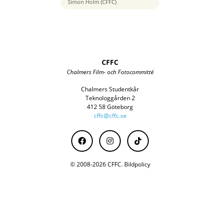
16 mm
Simon Holm (CFFC)
CFFC
Chalmers Film- och Fotocommitté
Chalmers Studentkår
Teknologgården 2
412 58 Göteborg
cffc@cffc.se
© 2008-2026 CFFC.
Bildpolicy