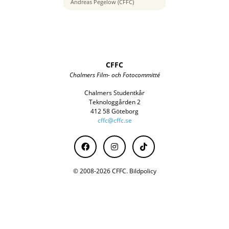
30 mm
Andreas Pegelow (CFFC)
CFFC
Chalmers Film- och Fotocommitté
Chalmers Studentkår
Teknologgården 2
412 58 Göteborg
cffc@cffc.se
© 2008-2026 CFFC.
Bildpolicy