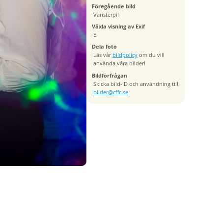
Föregående bild
Vänsterpil
Växla visning av Exif
E
Dela foto
Läs vår
bildpolicy
om du vill
använda våra bilder!
Bildförfrågan
Skicka bild-ID och användning till
bilder@cffc.se