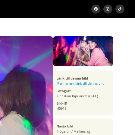
Exponeringstid
3/10 sek
Bländare
f/2.8
Kamera
Canon EOS 6D
Tagen
Länk till denna bild
2017:02:25 01:46:22
Permanent länk till denna bild
ISO
Fotograf
100
Christian Kiprianoff (CFFC)
Brännvidd
Bild-ID
35 mm
45918
Nästa bild
Högerpil / Mellanslag