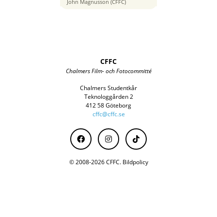
35 mm
John Magnusson (CFFC)
CFFC
Chalmers Film- och Fotocommitté
Chalmers Studentkår
Teknologgården 2
412 58 Göteborg
cffc@cffc.se
© 2008-2026 CFFC.
Bildpolicy