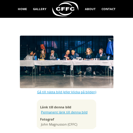
HOME
GALLERY
ABOUT
CONTACT
Exponeringstid
1/200 sek
Bländare
f/2.8
Kamera
Canon EOS 6D
Gå till nästa bild (eller klicka på bilden)
Tagen
2017:05:10 18:13:54
ISO
Länk till denna bild
1600
Permanent länk till denna bild
Brännvidd
Fotograf
75 mm
John Magnusson (CFFC)