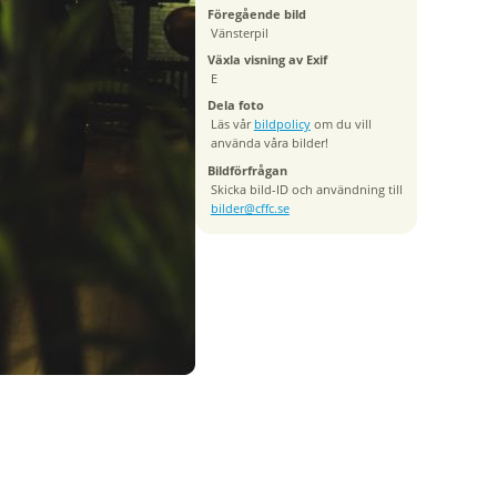
Föregående bild
Vänsterpil
Växla visning av Exif
E
Dela foto
Läs vår
bildpolicy
om du vill
använda våra bilder!
Bildförfrågan
Skicka bild-ID och användning till
bilder@cffc.se