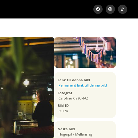
Exponeringstid
1/40 sek
Bländare
f/1.4
Kamera
Canon EOS 5D Mark III
Tagen
Länk till denna bild
2017:11:24 21:13:23
Permanent länk till denna bild
ISO
Fotograf
2000
Caroline Xia (CFFC)
Brännvidd
Bild-ID
35 mm
50174
Nästa bild
Högerpil / Mellanslag