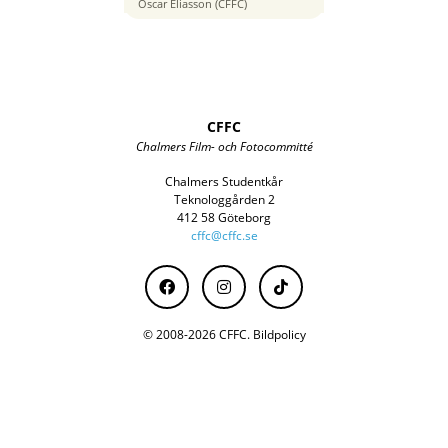
70 mm
Oscar Eliasson (CFFC)
CFFC
Chalmers Film- och Fotocommitté
Chalmers Studentkår
Teknologgården 2
412 58 Göteborg
cffc@cffc.se
© 2008-2026 CFFC.
Bildpolicy