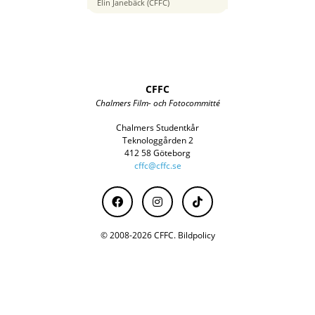
85 mm
Elin Janebäck (CFFC)
CFFC
Chalmers Film- och Fotocommitté
Chalmers Studentkår
Teknologgården 2
412 58 Göteborg
cffc@cffc.se
© 2008-2026 CFFC.
Bildpolicy