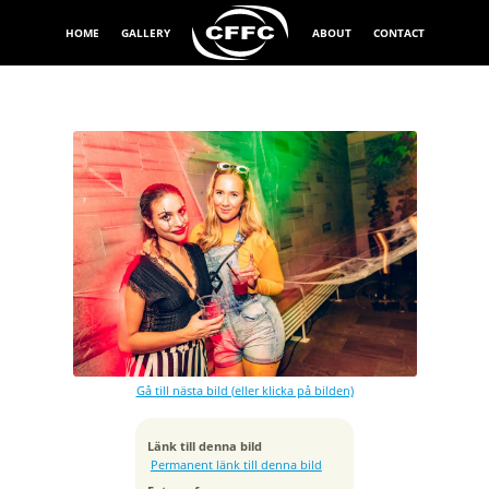
HOME
GALLERY
ABOUT
CONTACT
Exponeringstid
1/6 sek
Bländare
f/3.2
Kamera
Canon EOS 5D Mark IV
Gå till nästa bild (eller klicka på bilden)
Tagen
2018:11:11 02:37:12
ISO
Länk till denna bild
250
Permanent länk till denna bild
Brännvidd