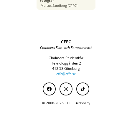
Fotograf
24 mm
Marcus Sandberg (CFFC)
CFFC
Chalmers Film- och Fotocommitté
Chalmers Studentkår
Teknologgården 2
412 58 Göteborg
cffc@cffc.se
© 2008-2026 CFFC.
Bildpolicy