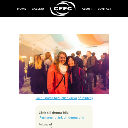
HOME
GALLERY
ABOUT
CONTACT
Exponeringstid
1/60 sek
Bländare
f/1.4
Kamera
Canon EOS 5DS R
Gå till nästa bild (eller klicka på bilden)
Tagen
2018:04:26 20:18:17
ISO
Länk till denna bild
3200
Permanent länk till denna bild
Brännvidd
Fotograf