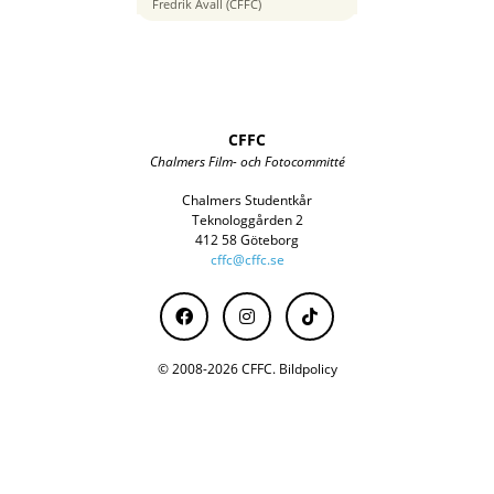
24 mm
Fredrik Åvall (CFFC)
CFFC
Chalmers Film- och Fotocommitté
Chalmers Studentkår
Teknologgården 2
412 58 Göteborg
cffc@cffc.se
© 2008-2026 CFFC.
Bildpolicy