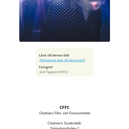
Exponeringstid
1/60 sek
Bländare
f/2.8
Kamera
X100F
Tagen
2018:03:22 23:45:17
ISO
Länk till denna bild
6400
Permanent länk till denna bild
Brännvidd
Fotograf
23 mm
Joel Tappert (CFFC)
CFFC
Chalmers Film- och Fotocommitté
Chalmers Studentkår
Teknologgården 2