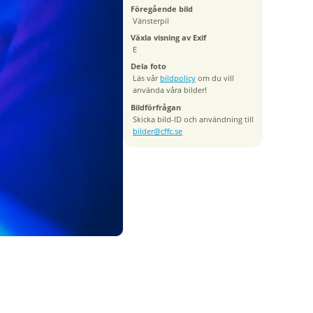
Föregående bild
Vänsterpil
Växla visning av Exif
E
Dela foto
Läs vår
bildpolicy
om du vill
använda våra bilder!
Bildförfrågan
Skicka bild-ID och användning till
bilder@cffc.se