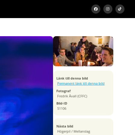
Exponeringstid
1/4 sek
Bländare
f/2.0
Kamera
Canon EOS 5D Mark IV
Tagen
Länk till denna bild
2018:03:22 23:15:31
Permanent länk till denna bild
ISO
Fotograf
5000
Fredrik Åvall (CFFC)
Brännvidd
Bild-ID
85 mm
51106
Nästa bild
Högerpil / Mellanslag