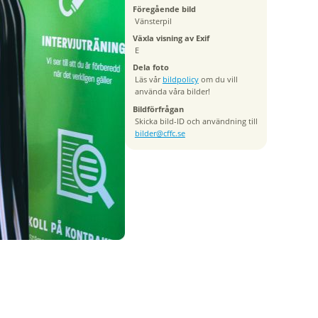
Föregående bild
Vänsterpil
Växla visning av Exif
E
Dela foto
Läs vår
bildpolicy
om du vill
använda våra bilder!
Bildförfrågan
Skicka bild-ID och användning till
bilder@cffc.se