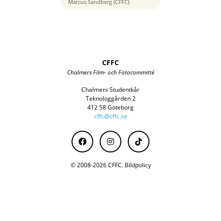
24 mm
Marcus Sandberg (CFFC)
CFFC
Chalmers Film- och Fotocommitté
Chalmers Studentkår
Teknologgården 2
412 58 Göteborg
cffc@cffc.se
© 2008-2026 CFFC.
Bildpolicy