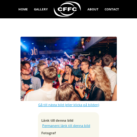
HOME
GALLERY
ABOUT
CONTACT
Exponeringstid
1/13 sek
Bländare
f/5.0
Kamera
Canon EOS 5D Mark IV
Gå till nästa bild (eller klicka på bilden)
Tagen
2019:09:01 00:08:49
ISO
Länk till denna bild
500
Permanent länk till denna bild
Brännvidd
Fotograf