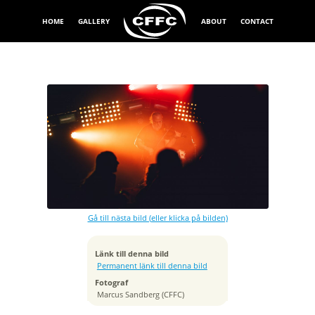
HOME
GALLERY
ABOUT
CONTACT
Exponeringstid
1/320 sek
Bländare
f/1.4
Kamera
Canon EOS 5D Mark IV
Gå till nästa bild (eller klicka på bilden)
Tagen
2019:04:25 21:27:15
ISO
Länk till denna bild
500
Permanent länk till denna bild
Brännvidd
Fotograf
85 mm
Marcus Sandberg (CFFC)