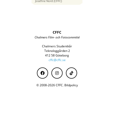
95 mm
Josefine Nord (CFFC)
CFFC
Chalmers Film- och Fotocommitté
Chalmers Studentkår
Teknologgården 2
412 58 Göteborg
cffc@cffc.se
© 2008-2026 CFFC.
Bildpolicy