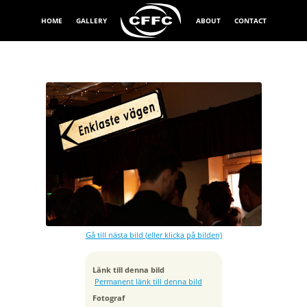
HOME
GALLERY
ABOUT
CONTACT
Exponeringstid
1/100 sek
Bländare
f/5.6
Kamera
Canon EOS 5DS R
Gå till nästa bild (eller klicka på bilden)
Tagen
2019:09:05 20:07:47
ISO
Länk till denna bild
1600
Permanent länk till denna bild
Brännvidd
Fotograf