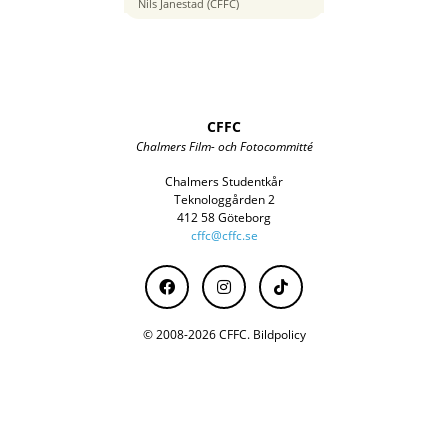
35 mm
Nils Janestad (CFFC)
CFFC
Chalmers Film- och Fotocommitté
Chalmers Studentkår
Teknologgården 2
412 58 Göteborg
cffc@cffc.se
© 2008-2026 CFFC.
Bildpolicy