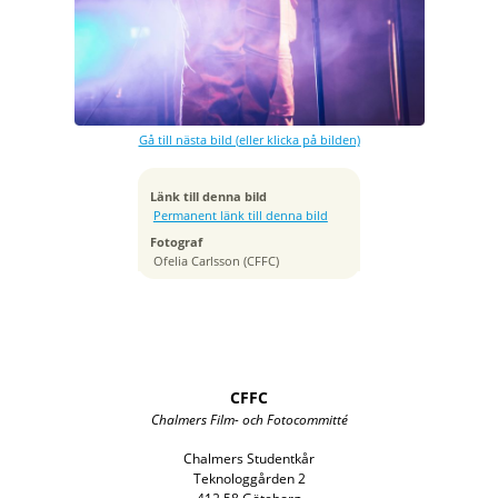
Exponeringstid
1/200 sek
Bländare
f/2.8
Kamera
Canon EOS 5D Mark IV
Gå till nästa bild (eller klicka på bilden)
Tagen
2019:09:08 19:42:03
ISO
Länk till denna bild
1600
Permanent länk till denna bild
Brännvidd
Fotograf
70 mm
Ofelia Carlsson (CFFC)
CFFC
Chalmers Film- och Fotocommitté
Chalmers Studentkår
Teknologgården 2