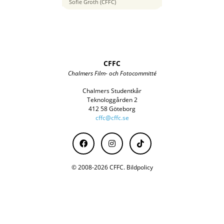
24 mm
Sofie Groth (CFFC)
CFFC
Chalmers Film- och Fotocommitté
Chalmers Studentkår
Teknologgården 2
412 58 Göteborg
cffc@cffc.se
© 2008-2026 CFFC.
Bildpolicy