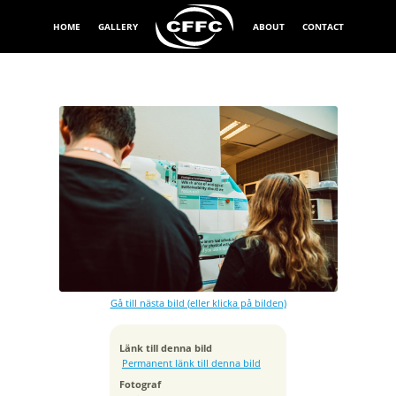
HOME
GALLERY
ABOUT
CONTACT
Exponeringstid
1/320 sek
Bländare
f/2.8
Kamera
Canon EOS 5D Mark IV
Gå till nästa bild (eller klicka på bilden)
Tagen
2019:11:13 13:14:10
ISO
Länk till denna bild
800
Permanent länk till denna bild
Brännvidd
Fotograf