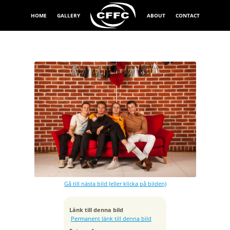
HOME
GALLERY
ABOUT
CONTACT
Exponeringstid
1/160 sek
Bländare
f/9.0
Kamera
Canon EOS 5D Mark II
Gå till nästa bild (eller klicka på bilden)
Tagen
2019:09:15 00:20:54
ISO
Länk till denna bild
160
Permanent länk till denna bild
Brännvidd