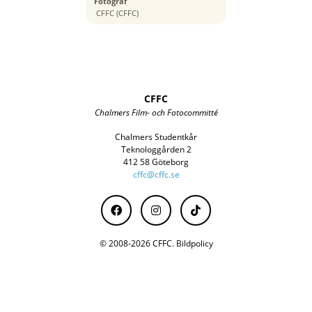
Fotograf
47 mm
CFFC (CFFC)
CFFC
Chalmers Film- och Fotocommitté
Chalmers Studentkår
Teknologgården 2
412 58 Göteborg
cffc@cffc.se
© 2008-2026 CFFC.
Bildpolicy