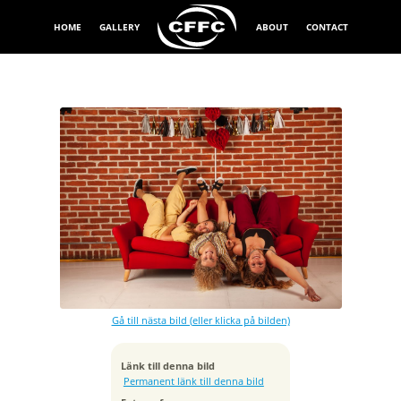
HOME
GALLERY
ABOUT
CONTACT
Exponeringstid
1/160 sek
Bländare
f/9.0
Kamera
Canon EOS 5D Mark II
Gå till nästa bild (eller klicka på bilden)
Tagen
2019:09:15 00:51:19
ISO
Länk till denna bild
160
Permanent länk till denna bild
Brännvidd