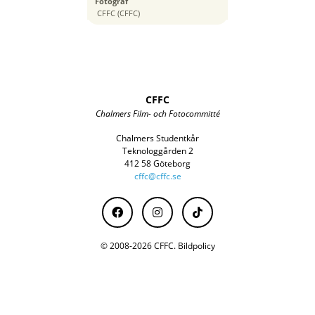
Fotograf
47 mm
CFFC (CFFC)
CFFC
Chalmers Film- och Fotocommitté
Chalmers Studentkår
Teknologgården 2
412 58 Göteborg
cffc@cffc.se
© 2008-2026 CFFC.
Bildpolicy