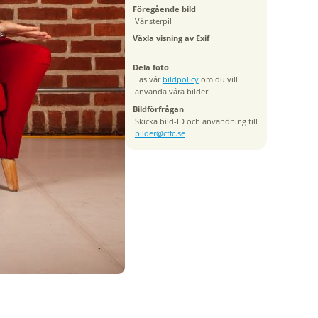
Föregående bild
Vänsterpil
Växla visning av Exif
E
Dela foto
Läs vår
bildpolicy
om du vill
använda våra bilder!
Bildförfrågan
Skicka bild-ID och användning till
bilder@cffc.se