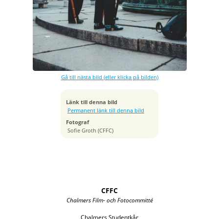
Exponeringstid
1/800 sek
Bländare
f/3.2
Kamera
Canon EOS 5D Mark IV
Gå till nästa bild (eller klicka på bilden)
Tagen
2020:08:08 07:17:45
ISO
Länk till denna bild
100
Permanent länk till denna bild
Brännvidd
Fotograf
35 mm
Sofie Groth (CFFC)
CFFC
Chalmers Film- och Fotocommitté
Chalmers Studentkår