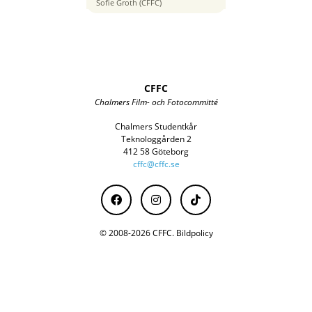
105 mm
Sofie Groth (CFFC)
CFFC
Chalmers Film- och Fotocommitté
Chalmers Studentkår
Teknologgården 2
412 58 Göteborg
cffc@cffc.se
© 2008-2026 CFFC.
Bildpolicy