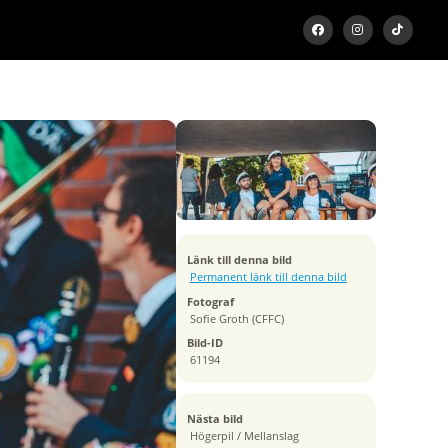
Exponeringstid
1/800 sek
Bländare
f/2.5
Kamera
Canon EOS 5D Mark IV
Tagen
Länk till denna bild
2020:08:09 14:10:46
Permanent länk till denna bild
ISO
Fotograf
100
Sofie Groth (CFFC)
Brännvidd
Bild-ID
50 mm
61194
Nästa bild
Högerpil / Mellanslag