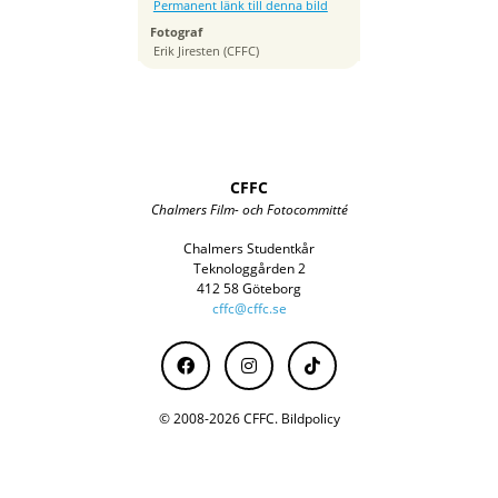
100
Permanent länk till denna bild
Brännvidd
Fotograf
85 mm
Erik Jiresten (CFFC)
CFFC
Chalmers Film- och Fotocommitté
Chalmers Studentkår
Teknologgården 2
412 58 Göteborg
cffc@cffc.se
© 2008-2026 CFFC.
Bildpolicy