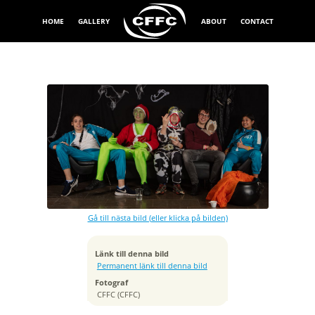
HOME
GALLERY
ABOUT
CONTACT
Exponeringstid
1/200 sek
Bländare
f/7.1
Kamera
Canon EOS 5DS R
Gå till nästa bild (eller klicka på bilden)
Tagen
2021:11:07 01:39:23
ISO
Länk till denna bild
100
Permanent länk till denna bild
Brännvidd
Fotograf
43 mm
CFFC (CFFC)