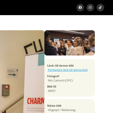
Exponeringstid
1/160 sek
Bländare
f/2.0
Kamera
Canon EOS R6
Tagen
Länk till denna bild
2022:04:06 09:45:41
Permanent länk till denna bild
ISO
Fotograf
800
Nils Carlund (CFFC)
Brännvidd
Bild-ID
50 mm
66037
Nästa bild
Högerpil / Mellanslag