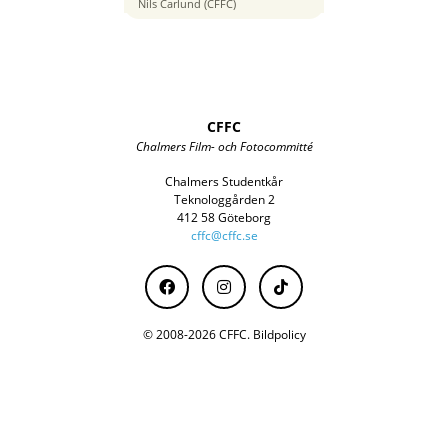
85 mm
Nils Carlund (CFFC)
CFFC
Chalmers Film- och Fotocommitté
Chalmers Studentkår
Teknologgården 2
412 58 Göteborg
cffc@cffc.se
© 2008-2026 CFFC.
Bildpolicy