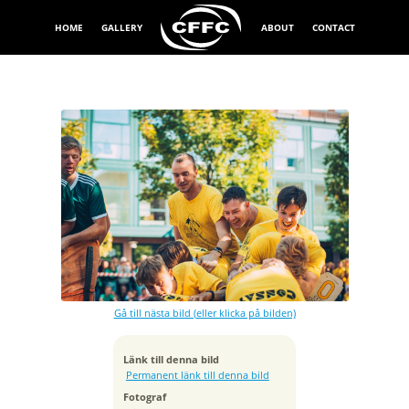
HOME
GALLERY
ABOUT
CONTACT
Exponeringstid
1/800 sek
Bländare
f/3.2
Kamera
Canon EOS-1D X Mark II
Gå till nästa bild (eller klicka på bilden)
Tagen
2022:09:08 16:14:31
ISO
Länk till denna bild
320
Permanent länk till denna bild
Brännvidd
Fotograf