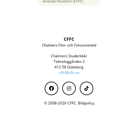
24 mm
Amanda Hoveklint (CFFC)
CFFC
Chalmers Film- och Fotocommitté
Chalmers Studentkår
Teknologgården 2
412 58 Göteborg
cffc@cffc.se
© 2008-2026 CFFC.
Bildpolicy