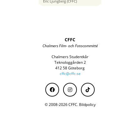
105 mm
Eric Ljungberg (CFFC)
CFFC
Chalmers Film- och Fotocommitté
Chalmers Studentkår
Teknologgården 2
412 58 Göteborg
cffc@cffc.se
© 2008-2026 CFFC.
Bildpolicy