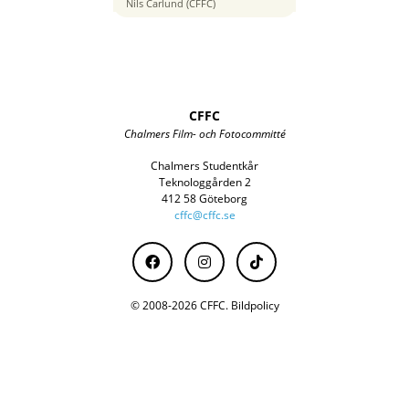
85 mm
Nils Carlund (CFFC)
CFFC
Chalmers Film- och Fotocommitté
Chalmers Studentkår
Teknologgården 2
412 58 Göteborg
cffc@cffc.se
© 2008-2026 CFFC.
Bildpolicy