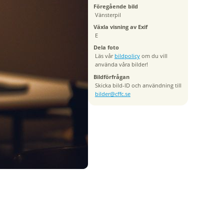
Föregående bild
Vänsterpil
Växla visning av Exif
E
Dela foto
Läs vår
bildpolicy
om du vill
använda våra bilder!
Bildförfrågan
Skicka bild-ID och användning till
bilder@cffc.se