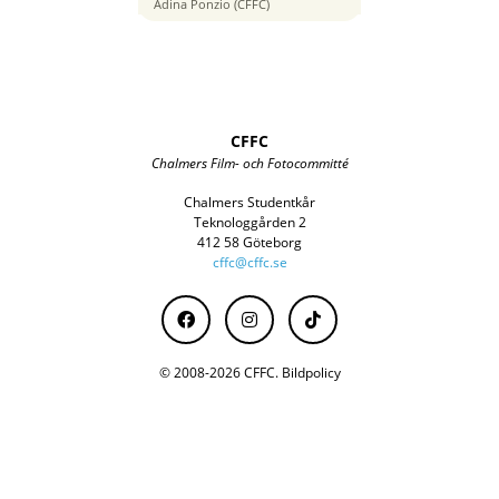
48 mm
Adina Ponzio (CFFC)
CFFC
Chalmers Film- och Fotocommitté
Chalmers Studentkår
Teknologgården 2
412 58 Göteborg
cffc@cffc.se
© 2008-2026 CFFC.
Bildpolicy