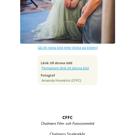
Exponeringstid
1/160 sek
Bländare
f/2.8
Kamera
Canon EOS R6
Gå till nästa bild (eller klicka på bilden)
Tagen
2023:05:06 16:44:41
ISO
Länk till denna bild
1250
Permanent länk till denna bild
Brännvidd
Fotograf
85 mm
Amanda Hoveklint (CFFC)
CFFC
Chalmers Film- och Fotocommitté
Chalmers Studentkår