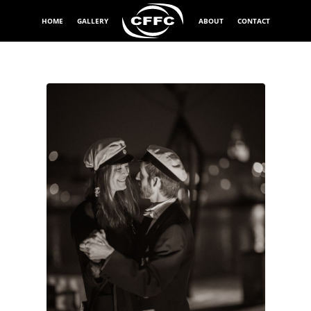
HOME
GALLERY
ABOUT
CONTACT
Exponeringstid
1/200 sek