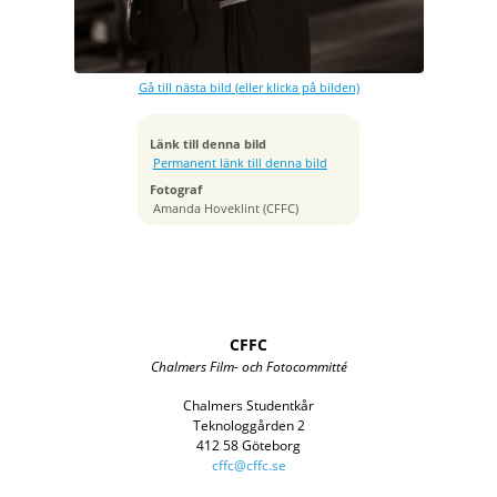
Bländare
f/1.4
Kamera
Canon EOS R6
Gå till nästa bild (eller klicka på bilden)
Tagen
2023:05:06 22:30:32
ISO
Länk till denna bild
8000
Permanent länk till denna bild
Brännvidd
Fotograf
85 mm
Amanda Hoveklint (CFFC)
CFFC
Chalmers Film- och Fotocommitté
Chalmers Studentkår
Teknologgården 2
412 58 Göteborg
cffc@cffc.se