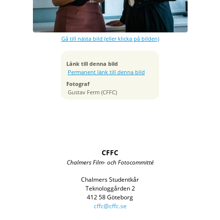
Bländare
f/3.5
Kamera
Canon EOS 5D Mark IV
Gå till nästa bild (eller klicka på bilden)
Tagen
2023:05:06 15:40:05
ISO
Länk till denna bild
4000
Permanent länk till denna bild
Brännvidd
Fotograf
50 mm
Gustav Ferm (CFFC)
CFFC
Chalmers Film- och Fotocommitté
Chalmers Studentkår
Teknologgården 2
412 58 Göteborg
cffc@cffc.se